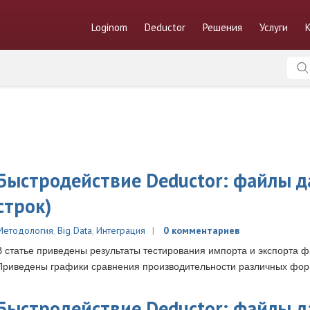
Loginom
Deductor
Решения
Услуги
Быстродействие Deductor: файлы д
строк)
Методология
,
Big Data
,
Интеграция
0 комментариев
В статье приведены результаты тестирования импорта и экспорта 
Приведены графики сравнения производительности различных фор
Быстродействие Deductor: файлы д