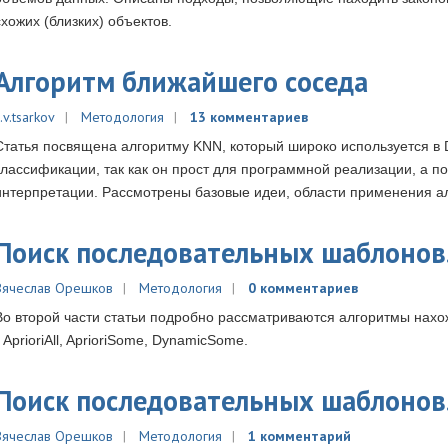
схожих (близких) объектов.
Алгоритм ближайшего соседа
.v.tsarkov
Методология
13 комментариев
Cтатья посвящена алгоритму KNN, который широко используется в 
классификации, так как он прост для программной реализации, а п
интерпретации. Рассмотрены базовые идеи, области применения 
Поиск последовательных шаблонов.
Вячеслав Орешков
Методология
0 комментариев
Во второй части статьи подробно рассматриваются алгоритмы нах
- AprioriAll, AprioriSome, DynamicSome.
Поиск последовательных шаблонов.
Вячеслав Орешков
Методология
1 комментарий