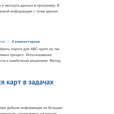
 и экспорта данных в программу. В
лезной информации с точки зрения
гия
0 комментариев
брать пороги для ABC-групп не так
дуемых процесс. Использование
ести к ошибочным решениям. Метод
 карт в задачах
т при добычи информации из больших
ерности, основываясь на поиске