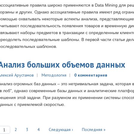
Ассоциативные правила широко применяются в Data Mining для ре
корзины и других. Однако ассоциативные правила имеют ряд ограни
помощью охватывать некоторые аспекты анализа, представляющие 
учитывают последовательность появления товаров и временную дин
связывают наборы предметов в транзакции с определенным клиент
преодолеть последовательные шаблоны. В первой части статьи дел
последовательных шаблонов.
Анализ больших объемов данных
Алексей Арустамов
Методология
0 комментариев
Анализ огромных баз данных – это нетривиальная задача, которая 
"в лоб", однако современные базы данных и аналитические платф
решения этой задачи. При разумном их применении системы спос
данных с приемлемой скоростью.
2
3
4
Следующая ›
Последняя »
1