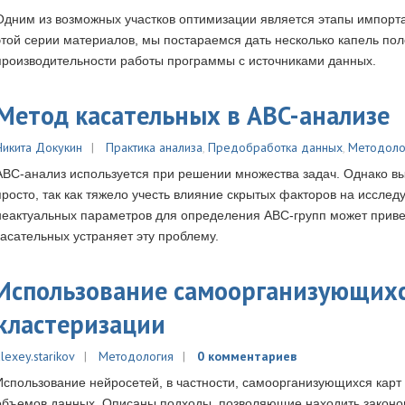
Одним из возможных участков оптимизации является этапы импорта
этой серии материалов, мы постараемся дать несколько капель по
производительности работы программы с источниками данных.
Метод касательных в ABC-анализе
Никита Докукин
Практика анализа
,
Предобработка данных
,
Методоло
ABC-анализ используется при решении множества задач. Однако вы
просто, так как тяжело учесть влияние скрытых факторов на иссле
неактуальных параметров для определения ABC-групп может прив
касательных устраняет эту проблему.
Использование самоорганизующихся
кластеризации
lexey.starikov
Методология
0 комментариев
Использование нейросетей, в частности, самоорганизующихся кар
объемов данных. Описаны подходы, позволяющие находить законом