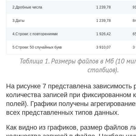
2.Дробные числа
1 239,78
9
3.Даты
1 239,78
8
4.Строки: с повторениями
1 926,42
6
5.Строки: 50 случайных букв
3 910,07
3
Таблица 1. Размеры файлов в Мб (10 мил
столбцов).
На рисунке 7 представлена зависимость 
количества записей при фиксированном к
полей). Графики получены агрегирование
всех представленных типов данных.
Как видно из графиков, размер файлов л