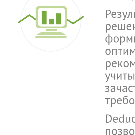
Резул
решен
форм
опти
реком
учит
зачас
требо
Deduc
позво