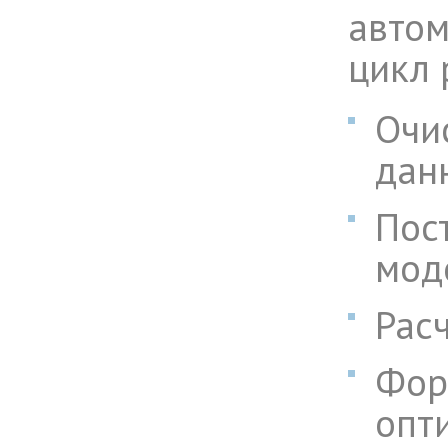
автом
цикл 
Очис
дан
Пос
мод
Рас
Фор
опт