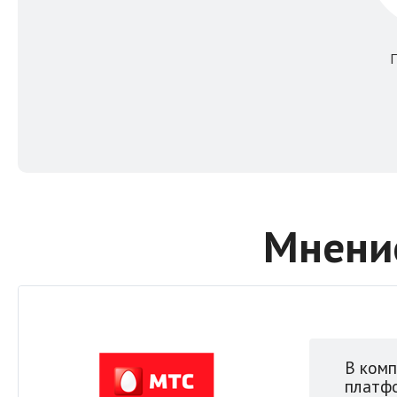
Мнени
В ком
платфо