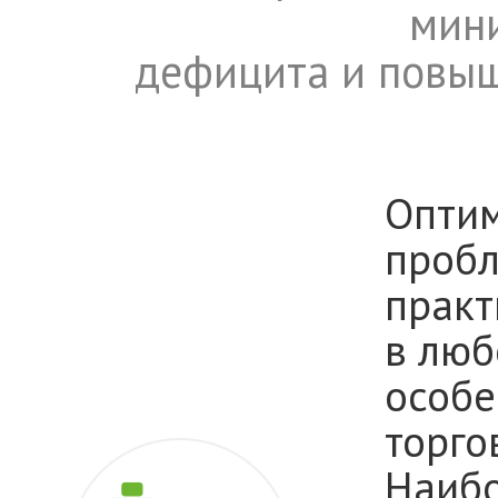
мин
дефицита и повы
Оптим
пробл
практ
в люб
особе
торго
Наибо