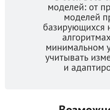
моделей: от п
моделей п
базирующихся 
алгоритмах
минимальном у
учитывать изм
и адаптиро
Возможн