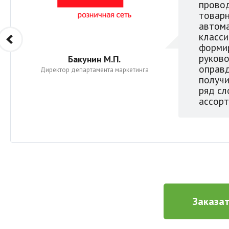
провод
товарн
автома
класси
форми
руково
Бакунин М.П.
оправд
Директор департамента маркетинга
получи
ряд сл
ассор
Заказа