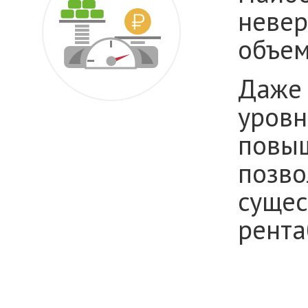
невер
объем
Даже
уровн
повы
позво
сущес
рента