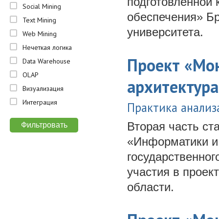
подготовленной
Social Mining
обеспечения» Бр
Text Mining
университета.
Web Mining
Нечеткая логика
Проект «Мон
Data Warehouse
OLAP
архитектура
Визуализация
Интеграция
Практика анализ
Вторая часть ст
«Информатики и
государственног
участия в проек
области.