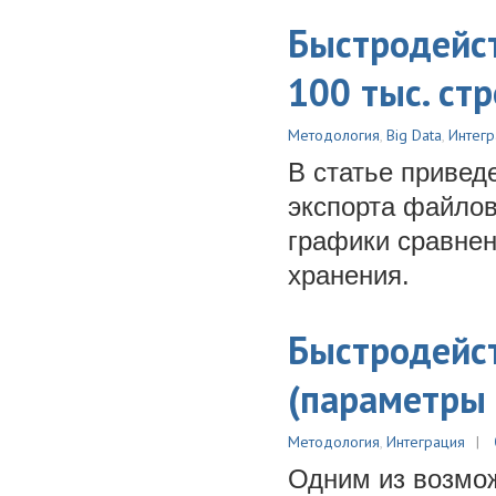
Быстродейст
100 тыс. стр
Методология
,
Big Data
,
Интегр
В статье привед
экспорта файло
графики сравне
хранения.
Быстродейст
(параметры 
Методология
,
Интеграция
Одним из возмож