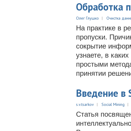
Обработка п
Олег Глушко
Очистка данн
На практике в р
пропуски. Причи
сокрытие информ
узнаете, в каки
простыми метода
принятии решени
Введение в 
s.v.tsarkov
Social Mining
Статья посвяще
интеллектуальног