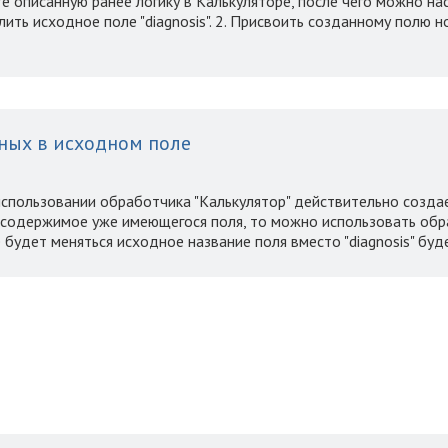
те описанную ранее логику в Калькуляторе, после чего можно н
ить исходное поле "diagnosis". 2. Присвоить созданному полю нов
ных в исходном поле
использовании обработчика "Калькулятор" действительно создае
 содержимое уже имеющегося поля, то можно использовать обра
 будет меняться исходное название поля вместо "diagnosis" будет