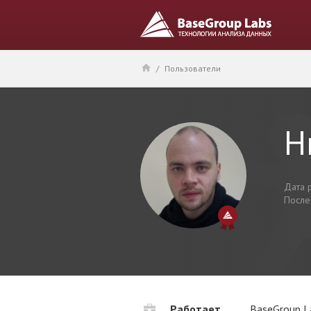
/
Пользователи
Н
Дата 
После
Работает
BaseGroup L