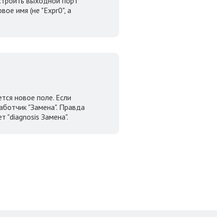
астроить выходной порт
ое имя (не "Expr0", а
тся новое поле. Если
ботчик "Замена". Правда
 "diagnosis Замена".