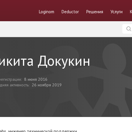
Loginom
Deductor
Решения
Услуги
икита Докукин
регистрации:
8 июня 2016
дняя активность:
26 ноября 2019
abs, инженер технической поддержки