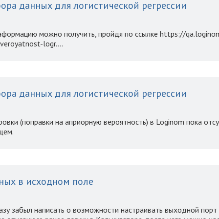
ора данных для логистической регрессии
ормацию можно получить, пройдя по ссылке https://qa.loginom.
veroyatnost-logr....
ора данных для логистической регрессии
овки (поправки на априорную вероятность) в Loginom пока отсу
щем.
ных в исходном поле
азу забыл написать о возможности настраивать выходной порт