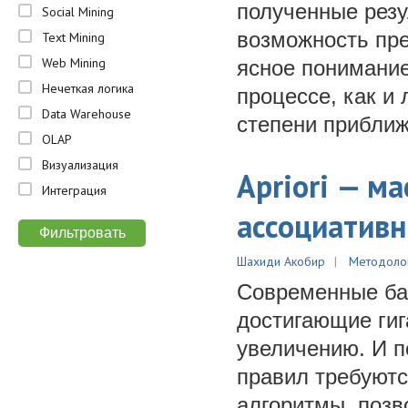
полученные резу
Social Mining
возможность пре
Text Mining
Web Mining
ясное понимание
Нечеткая логика
процессе, как и
Data Warehouse
степени приближ
OLAP
Визуализация
Apriori — м
Интеграция
ассоциатив
Шахиди Акобир
Методоло
Современные ба
достигающие гиг
увеличению. И п
правил требуют
алгоритмы, поз