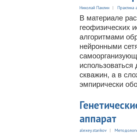
Николай Паклин
Практика 
В материале рас
геофизических 
алгоритмами об
нейронными сет
самоорганизующ
использоваться 
скважин, а в сл
эмпирически об
Генетически
аппарат
alexey.starikov
Методолог