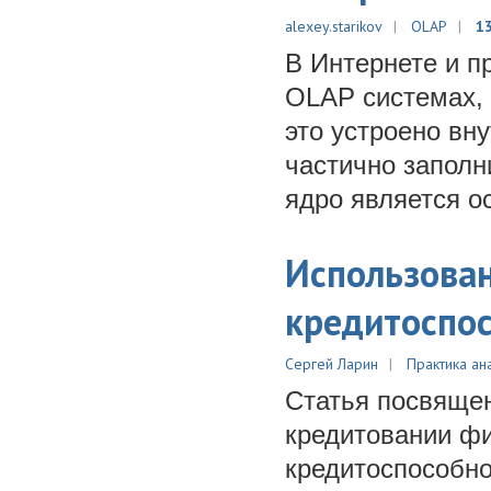
alexey.starikov
OLAP
1
В Интернете и п
OLAP системах, 
это устроено вн
частично заполн
ядро является о
Использован
кредитоспос
Сергей Ларин
Практика ан
Статья посвяще
кредитовании фи
кредитоспособно