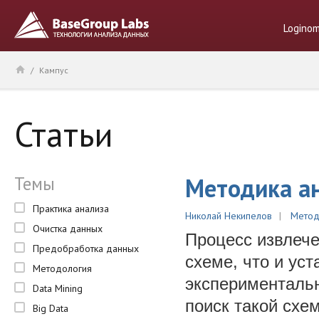
Logino
/
Кампус
Статьи
Темы
Методика а
Практика анализа
Николай Некипелов
Метод
Очистка данных
Процесс извлече
Предобработка данных
схеме, что и ус
Методология
экспериментальн
Data Mining
поиск такой схе
Big Data