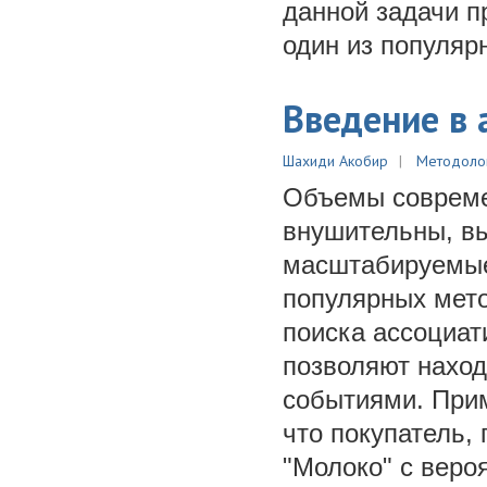
данной задачи п
один из популяр
Введение в 
Шахиди Акобир
Методоло
Объемы совреме
внушительны, вы
масштабируемые
популярных мето
поиска ассоциат
позволяют нахо
событиями. Прим
что покупатель,
"Молоко" с веро