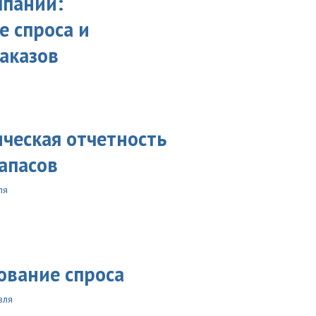
мпаний:
 спроса и
аказов
ческая отчетность
апасов
ля
ование спроса
вля