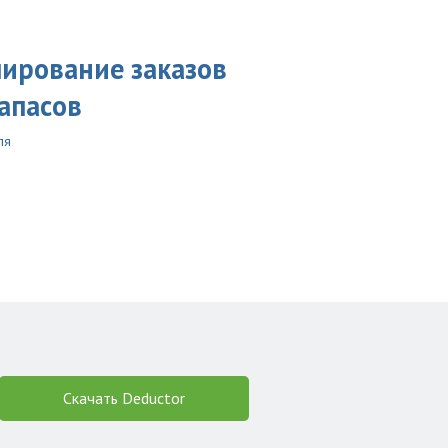
ирование заказов
апасов
ля
Скачать Deductor