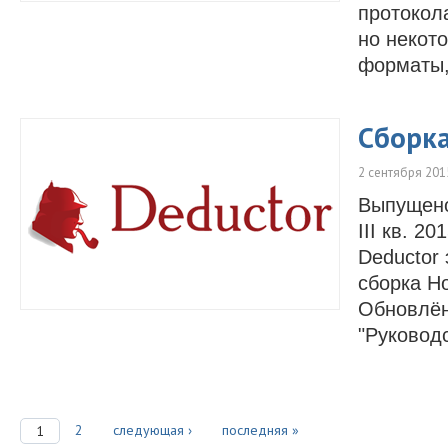
протокол
но некот
форматы,
Сборка
2 сентября 201
Выпущено 
III кв. 2
Deductor
сборка Н
Обновлён
"Руководс
2
следующая ›
последняя »
1