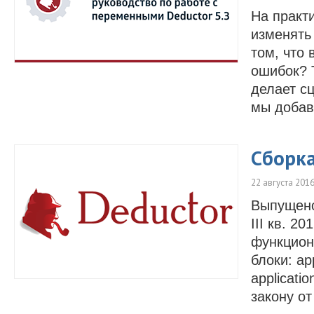
На практ
изменять
том, что
ошибок? 
делает с
мы добав
Сборка
22 августа 201
Выпущено 
III кв. 2
функцион
блоки: ap
applicat
закону от 