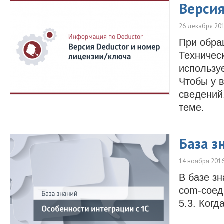
Версия
26 декабря 20
При обра
Техничес
использу
Чтобы у 
сведений
теме.
База з
14 ноября 201
В базе з
com-соед
5.3. Когд