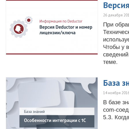
Версия
26 декабря 20
При обра
Техничес
использу
Чтобы у 
сведений
теме.
База з
14 ноября 201
В базе з
com-соед
5.3. Когд