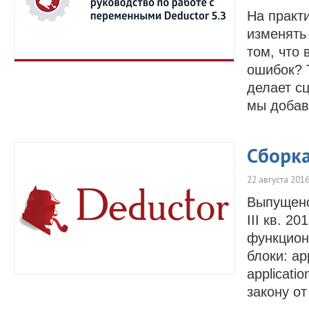
На практ
изменять
том, что
ошибок? 
делает с
мы добав
Сборка
22 августа 201
Выпущено 
III кв. 2
функцион
блоки: ap
applicat
закону от 