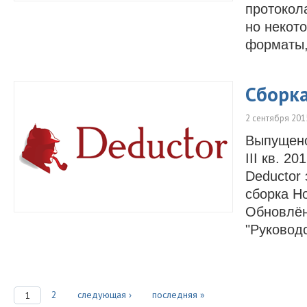
протокол
но некот
форматы,
Сборка
2 сентября 201
Выпущено 
III кв. 2
Deductor
сборка Н
Обновлён
"Руководс
2
следующая ›
последняя »
1