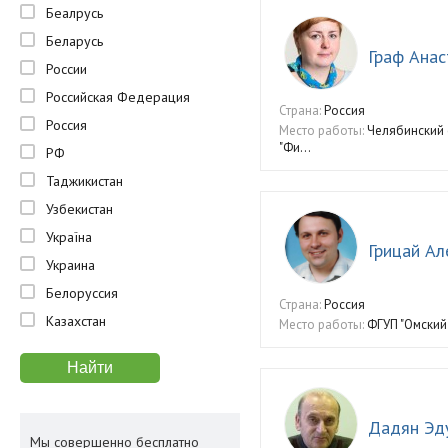
Беалрусь
Беларусь
Граф Анас
России
Российская Федерация
Страна:
Россия
Россия
Место работы:
Челябинский
"Фи...
РФ
Таджикистан
Узбекистан
Україна
Грицай Ал
Украина
Белоруссия
Страна:
Россия
Казахстан
Место работы:
ФГУП "Омский
Дадян Эд
Мы совершенно бесплатно