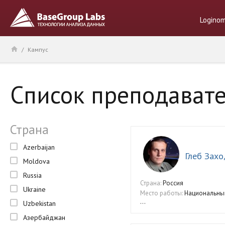
Logino
/
Кампус
Список преподават
Страна
Azerbaijan
Глеб Захо
Moldova
Russia
Страна:
Россия
Ukraine
Место работы:
Национальны
...
Uzbekistan
Азербайджан