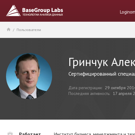
Logino
/
Пользователи
Гринчук Але
Сертифицированный специал
Дата регистрации:
29 октября 201
Последняя активность:
17 апреля 
Работает
Институт бизнеса, менеджмента и те