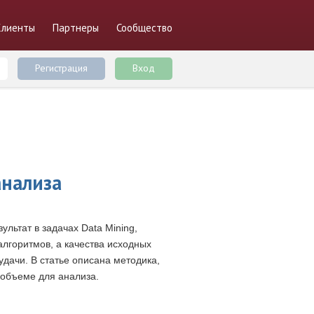
Клиенты
Партнеры
Сообщество
Регистрация
Вход
анализа
льтат в задачах Data Mining,
лгоритмов, а качества исходных
дачи. В статье описана методика,
 объеме для анализа.