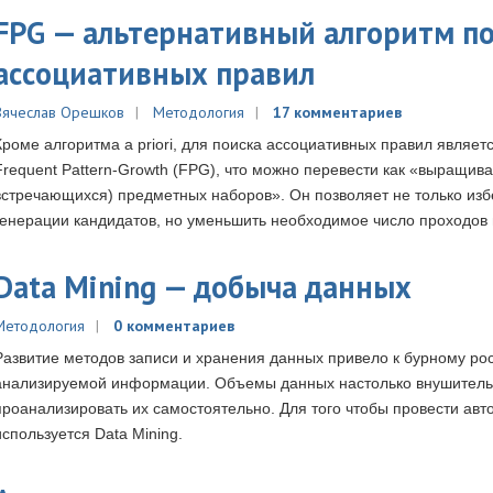
FPG — альтернативный алгоритм п
ассоциативных правил
Вячеслав Орешков
Методология
17 комментариев
Кроме алгоритма a priori, для поиска ассоциативных правил являет
Frequent Pattern-Growth (FPG), что можно перевести как «выращив
встречающихся) предметных наборов». Он позволяет не только изб
генерации кандидатов, но уменьшить необходимое число проходов 
Data Mining — добыча данных
Методология
0 комментариев
Развитие методов записи и хранения данных привело к бурному ро
анализируемой информации. Объемы данных настолько внушительны
проанализировать их самостоятельно. Для того чтобы провести авт
используется Data Mining.