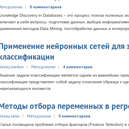
Методология
0 комментариев
Knowledge Discovery in Databases – это процесс поиска полезных з
включает в себя вопросы: подготовки данных, выбора информативны
применения методов Data Mining, постобработки данных и интерпр
Применение нейронных сетей для 
классификации
lexey.starikov
Методология
4 комментария
Решение задачи классификации является одним из важнейших при
классификации представляет собой задачу отнесения образца к од
пересекающихся множеств.
Методы отбора переменных в регр
alexey.senin
Методология
0 комментариев
Статья посвящена проблеме отбора факторов (Feature Selection) в