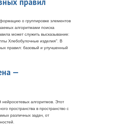
вных правил
формацию о группировке элементов
ешаемых алгоритмами поиска
вила может служить высказывание:
руппы Хлебобулочные изделия". В
ных правил: базовый и улучшенный
ена —
 нейросетевых алгоритмов. Этот
ого пространства в пространство с
мых различных задач, от
ностей.