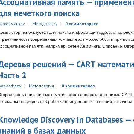
Ассоциативная память — применен
для нечеткого поиска
lexey.starikov
Методология
0 комментариев
Компьютер используется для поиска информации адрес, а человек
ограниченность современных компьютеров можно обойти при помо
ассоциативной памяти, например, сетей Хемминга. Описание алго
Деревья решений — CART математи
Часть 2
ivan.andreev
Методология
0 комментариев
Вторая часть описания математического аппарата алгоритма CART
оптимального дерева, обработки пропущенных значений, отсечения
Knowledge Discovery in Databases 
знаний в базах данных