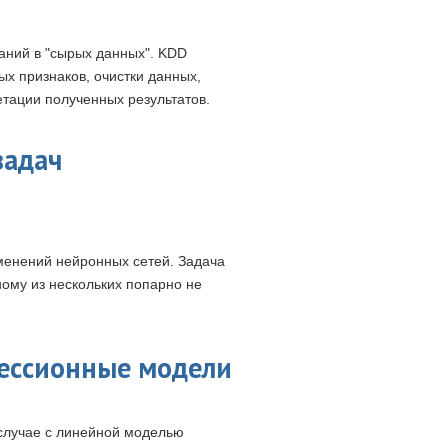
наний в "сырых данных". KDD
х признаков, очистки данных,
етации полученных результатов.
задач
менений нейронных сетей. Задача
ному из нескольких попарно не
ессионные модели
 случае с линейной моделью