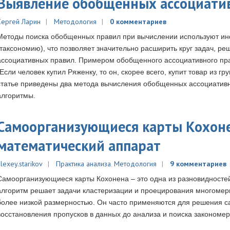
Выявление обобщенных ассоциати
Сергей Ларин
Методология
0 комментариев
Методы поиска обобщенных правил при вычислении используют ин
(таксономию), что позволяет значительно расширить круг задач, р
ассоциативных правил. Примером обобщенного ассоциативного пра
"Если человек купил Ряженку, то он, скорее всего, купит товар из г
статье приведены два метода вычисления обобщенных ассоциатив
алгоритмы.
Самоорганизующиеся карты Кохон
математический аппарат
lexey.starikov
Практика анализа
,
Методология
9 комментариев
Самоорганизующиеся карты Кохонена – это одна из разновидностей
алгоритм решает задачи кластеризации и проецирования многомерн
более низкой размерностью. Он часто применяются для решения са
восстановления пропусков в данных до анализа и поиска закономер