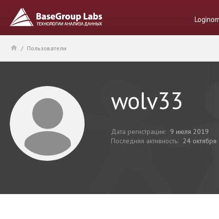
Logino
/
Пользователи
wolv33
Дата регистрации:
9 июля 2019
Последняя активность:
24 октября