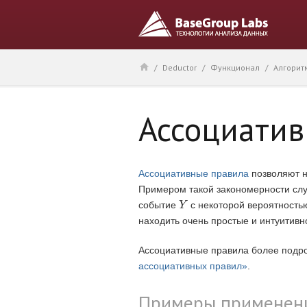
/
Deductor
/
Функционал
/
Алгорит
Ассоциатив
Ассоциативные правила
позволяют н
Примером такой закономерности слу
событие
с некоторой вероятностью
Y
Y
находить очень простые и интуитивн
Ассоциативные правила более подр
ассоциативных правил»
.
Примеры применен