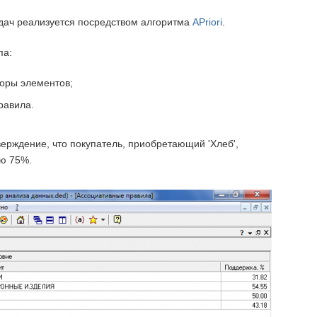
адач реализуется посредством алгоритма
APriori
.
па:
оры элементов;
равила.
ерждение, что покупатель, приобретающий 'Хлеб',
ью 75%.