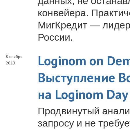
данных, не останав
конвейера. Практич
МигКредит — лидер
России.
Loginom on Dem
8 ноября
2019
Выступление В
на Loginom Day
Продвинутый анали
запросу и не требу