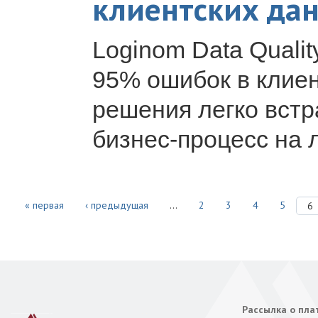
клиентских да
Loginom Data Qualit
95% ошибок в клие
решения легко вст
бизнес-процесс на 
« первая
‹ предыдущая
…
2
3
4
5
6
Рассылка о пл