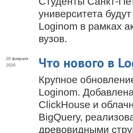
Студенты Санкт-Пет
университета будут
Loginom в рамках 
вузов.
Что нового в Lo
20 февраля
2020
Крупное обновлени
Loginom. Добавлен
ClickHouse и облач
BigQuery, реализов
древовидными стру