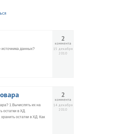
ься
2
коммента
15 декабря
е источника данных?
2010
товара
2
коммента
14 декабря
вара? 1.Вычислять их на
2010
ь остатки в ХД.
 хранить остатки в ХД. Как