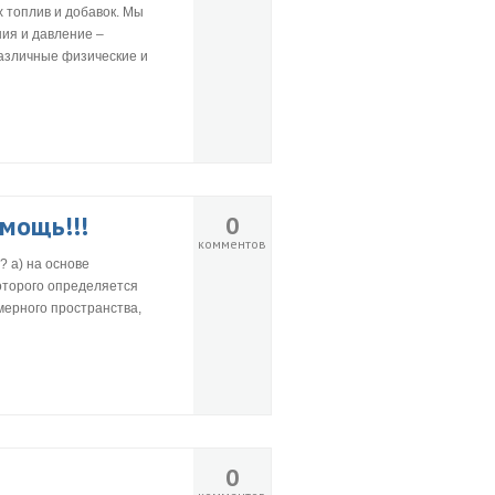
х топлив и добавок. Мы
ния и давление –
различные физические и
мощь!!!
0
комментов
 а) на основе
оторого определяется
мерного пространства,
0