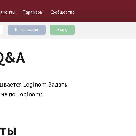
Клиенты
Партнеры
Сообщество
Регистрация
Вход
 Q&A
ывается Loginom. Задать
ме по Loginom:
еты