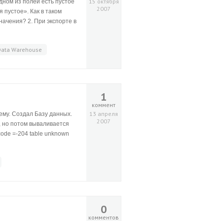
15 октября
одном из полей есть пустое
2007
 пустое». Как в таком
ачения? 2. При экспорте в
Data Warehouse
1
коммент
13 апреля
нему. Создал Базу данных.
2007
, но потом вываливается
ode =-204 table unknown
0
комментов