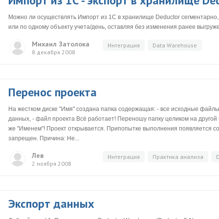
Импорт из 1С - экспорт в хранилище De
Можно ли осуществлять Импорт из 1С в хранилище Deductor сегментарно, 
или по одному объекту учета/день, оставляя без изменения ранее выгру
Михаил Затолока
Интеграция
Data Warehouse
8 декабря 2008
Перенос проекта
На жестком диске "Имя" создана папка содержащая: - все исходные файлы
данных, - файл проекта Всё работает! Переношу папку целиком на другой 
же "Именем"! Проект открывается. Припопытке выполнения появляется с
запрещен. Причина: Не...
Лев
Интеграция
Практика анализа
2 ноября 2008
Экспорт данных