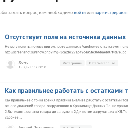
обы задать вопрос, вам необходимо
войти
или
зарегистрироват
Отсутствует поле из источника данных
Не могу понять, почему при экспорте данных в Varehowse отсутствует пол
http://screenshot.su/show.php?img=3ca2bc27ac49c4a5fe366baeb07f4d7e.jpg
Хомс
Интеграция
Data Warehouse
15 декабря 2010
Как правильнее работать с остатками 
Как правильнее с точки зрения практики анализа работать с остатками то
основе движений товара, загруженного в Хранилище Данных.Т.е. не хранит
2.Вычислять остатки товара до загрузки в ХД и потом загружать их в ХД.Т.е.
удобнее,...
Андрей Поздняков