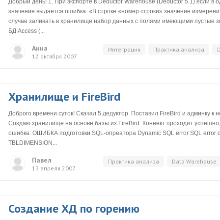
Добрый день! 1. При экспорте в Deductor Warehouse (Deductor 5.1) если в 
значение выдается ошибка: «В строке «номер строки» значение измерения
случае заливать в хранилище набор данных с полями имеющими пустые зн
БД Access (...
Анна
Интеграция
Практика анализа
12 октября 2007
Хранилище и FireBird
Доброго времени суток! Скачал 5 дедуктор. Поставил FireBird и админку к 
Создаю хранилище на основе базы из FireBird. Коннект проходит успешно
ошибка: ОШИБКА подготовки SQL-опреатора Dynamic SQL error SQL error c
TBLDIMENSION...
Павел
Практика анализа
Data Warehouse
13 апреля 2007
Создание ХД по горению