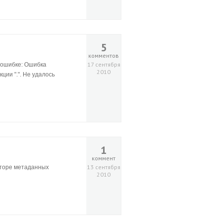
5
комментов
17 сентября
 ошибке: Ошибка
2010
ции ".". Не удалось
1
коммент
13 сентября
акторе метаданных
2010