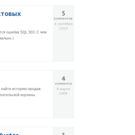
стовых
5
комментов
4 сентября
2010
ется ошибка SQL 303. С чем
мально )
4
коммента
8 марта
ы найти историю продаж
2009
упательской корзины.