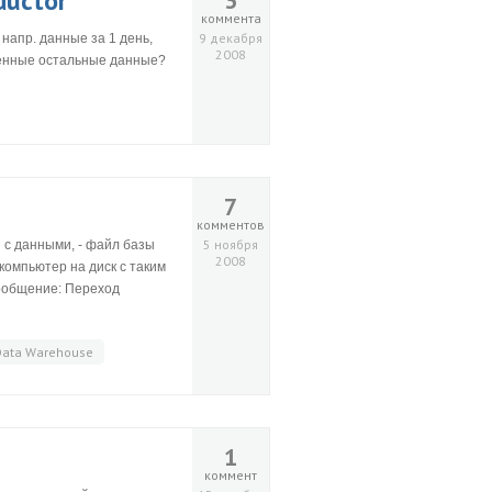
ductor
3
коммента
9 декабря
напр. данные за 1 день,
2008
женные остальные данные?
7
комментов
5 ноября
 с данными, - файл базы
2008
компьютер на диск с таким
ообщение: Переход
Data Warehouse
1
коммент