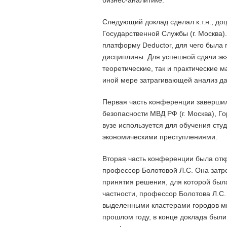
бизнес-аналитике.
Следующий доклад сделал к.т.н., до
Государственной Службы (г. Москва)
платформу Deductor, для чего была
дисциплины. Для успешной сдачи эк
теоретические, так и практические м
иной мере затрагивающей анализ дан
Первая часть конференции заверши
безопасности МВД РФ (г. Москва), Г
вузе используется для обучения сту
экономическими преступлениями.
Вторая часть конференции была отк
профессор Болотовой Л.С. Она затр
принятия решения, для которой был
частности, профессор Болотова Л.С.
выделенными кластерами городов ми
прошлом году, в конце доклада был