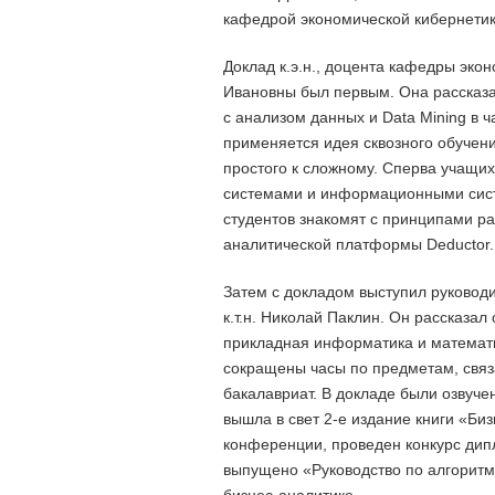
кафедрой экономической кибернетик
Доклад к.э.н., доцента кафедры эк
Ивановны был первым. Она рассказа
с анализом данных и Data Mining в 
применяется идея сквозного обучени
простого к сложному. Сперва учащих
системами и информационными сист
студентов знакомят с принципами р
аналитической платформы Deductor.
Затем с докладом выступил руковод
к.т.н. Николай Паклин. Он рассказа
прикладная информатика и математи
сокращены часы по предметам, связ
бакалавриат. В докладе были озвуче
вышла в свет 2-е издание книги «Би
конференции, проведен конкурс дипл
выпущено «Руководство по алгорит