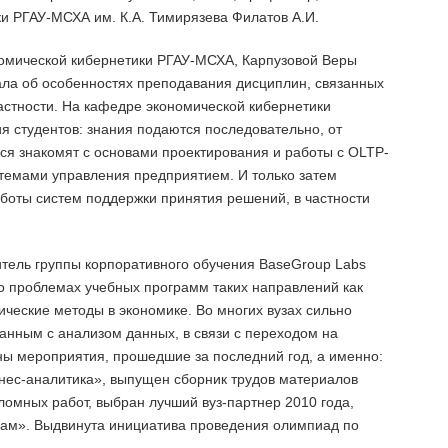
и РГАУ-МСХА им. К.А. Тимирязева Филатов А.И.
ономической кибернетики РГАУ-МСХА, Карпузовой Веры
ла об особенностях преподавания дисциплин, связанных
частности. На кафедре экономической кибернетики
я студентов: знания подаются последовательно, от
ся знакомят с основами проектирования и работы с OLTP-
емами управления предприятием. И только затем
аботы систем поддержки принятия решений, в частности
итель группы корпоративного обучения BaseGroup Labs
л о проблемах учебных программ таких направлений как
ческие методы в экономике. Во многих вузах сильно
анным с анализом данных, в связи с переходом на
ны мероприятия, прошедшие за последний год, а именно:
знес-аналитика», выпущен сборник трудов материалов
омных работ, выбран лучший вуз-партнер 2010 года,
мам». Выдвинута инициатива проведения олимпиад по