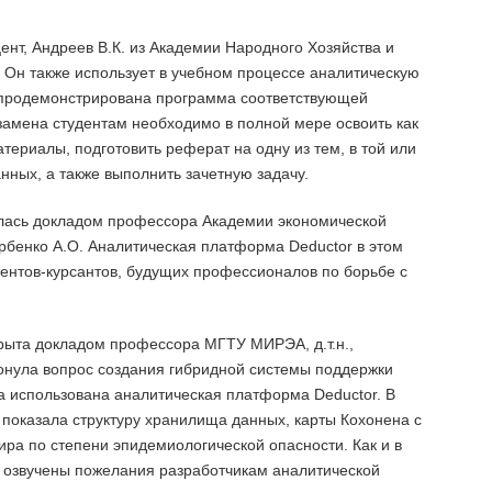
цент, Андреев В.К. из Академии Народного Хозяйства и
. Он также использует в учебном процессе аналитическую
 продемонстрирована программа соответствующей
замена студентам необходимо в полной мере освоить как
атериалы, подготовить реферат на одну из тем, в той или
ных, а также выполнить зачетную задачу.
лась докладом профессора Академии экономической
орбенко А.О. Аналитическая платформа Deductor в этом
дентов-курсантов, будущих профессионалов по борьбе с
рыта докладом профессора МГТУ МИРЭА, д.т.н.,
онула вопрос создания гибридной системы поддержки
а использована аналитическая платформа Deductor. В
 показала структуру хранилища данных, карты Кохонена с
ра по степени эпидемиологической опасности. Как и в
и озвучены пожелания разработчикам аналитической