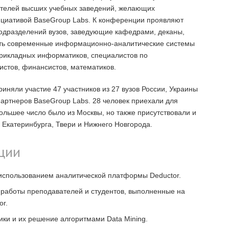
вителей высших учебных заведений, желающих
ициативой BaseGroup Labs. К конференции проявляют
подразделений вузов, заведующие кафедрами, деканы,
ть современные информационно-аналитические системы
прикладных информатиков, специалистов по
стов, финансистов, математиков.
риняли участие 47 участников из 27 вузов России, Украины
-партнеров BaseGroup Labs. 28 человек приехали для
ольшее число было из Москвы, но также присутствовали и
 Екатеринбурга, Твери и Нижнего Новгорода.
ции
использованием аналитической платформы Deductor.
 работы преподавателей и студентов, выполненные на
or.
ики и их решение алгоритмами Data Mining.