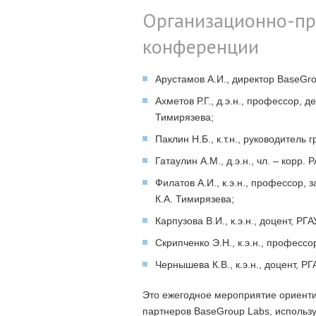
Организационно-пр
конференции
Арустамов А.И., директор BaseGro
Ахметов Р.Г., д.э.н., профессор, 
Тимирязева;
Паклин Н.Б., к.т.н., руководител
Гатаулин А.М., д.э.н., чл. – корр
Филатов А.И., к.э.н., профессор,
К.А. Тимирязева;
Карпузова В.И., к.э.н., доцент, Р
Скрипченко Э.Н., к.э.н., професс
Чернышева К.В., к.э.н., доцент, Р
Это ежегодное мероприятие ориенти
партнеров BaseGroup Labs, использ