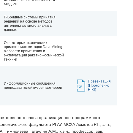
использования Deductor в АЭБ
МВД РФ
Гибридные системы принятия
решений на основе методов
интеллектуального анализа
данных
О некоторых технических
приложениях методов Data Mining
в области применения и
эксплуатации ракетно-космической
техники
Презентация
Информационные сообщения
(Прокопенко
преподавателей вузов-партнеров
Н.Ю)
ветственного слова организационно-программного
кономического факультета РГАУ-МСХА Ахметов Р.Г., .э.н.,
. Тимирязева Гатаулин А.М., к.э.н., профессор, зав.