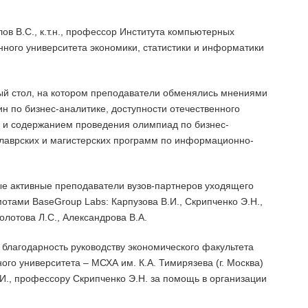
в В.С., к.т.н., профессор Института компьютерных
нного университета экономики, статистики и информатики
ый стол, на котором преподаватели обменялись мнениями
н по бизнес-аналитике, доступности отечественного
 и содержанием проведения олимпиад по бизнес-
алаврских и магистерских программ по информационно-
е активные преподаватели вузов-партнеров уходящего
отами BaseGroup Labs: Карпузова В.И., Скрипченко Э.Н.,
олотова Л.С., Александрова В.А.
благодарность руководству экономического факультета
ого университета – МСХА им. К.А. Тимирязева (г. Москва)
В.И., профессору Скрипченко Э.Н. за помощь в организации