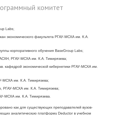
ограммный комитет
up Labs;
декан экономического факультета РГАУ-МСХА им. К.А.
ь группы корпоративного обучения BaseGroup Labs;
. РАСХН, РГАУ-МСХА им. К.А. Тимирязева;
 зав. кафедрой экономической кибернетики РГАУ-МСХА им.
ГАУ-МСХА им. К.А. Тимирязева;
ор, РГАУ-МСХА им. К.А. Тимирязева;
ГАУ-МСХА им. К.А. Тимирязева.
ровано как для существующих преподавателей вузов-
ующих аналитическую платформу Deductor в учебном