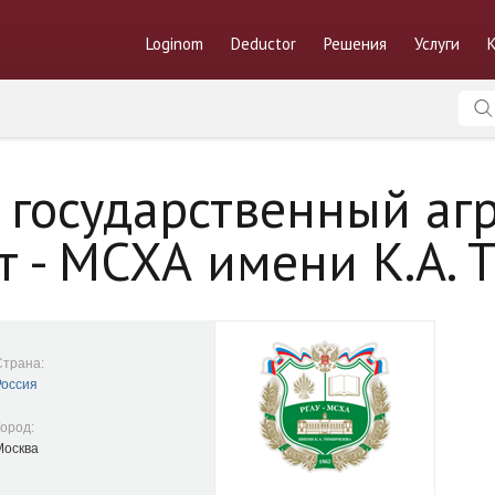
Loginom
Deductor
Решения
Услуги
 государственный аг
т - МСХА имени К.А. 
Страна:
Россия
Город:
Москва