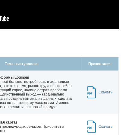
Тема выступления
Презентация
тформы Loginom
 всё больше, потребность в их анализе
о, в то же время, рынок труда не способен
стущий спрос, налицо острая проблема
Скачать
 Единственный выход — кардинально
да в продвинутый анализ данных, сделать
иза по-настоящему массовыми. Именно
изван решить наш новый продукт.
ая карта)
 последующих релизов. Приоритеты
Скачать
мы.