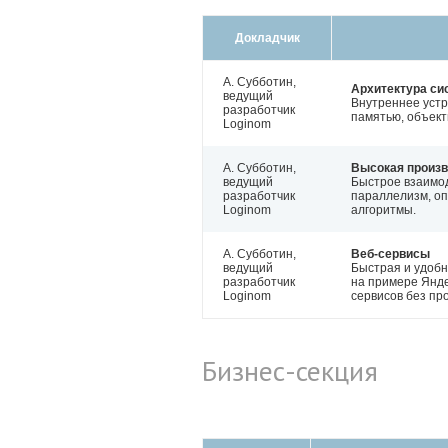
Докладчик
А. Субботин,
Архитектура с
ведущий
Внутреннее устр
разработчик
памятью, объект
Loginom
А. Субботин,
Высокая произ
ведущий
Быстрое взаимод
разработчик
параллелизм, о
Loginom
алгоритмы.
А. Субботин,
Веб-сервисы
ведущий
Быстрая и удобн
разработчик
на примере Янде
Loginom
сервисов без пр
Бизнес-секция