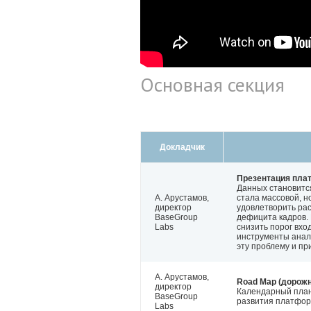
Основная секция
Докладчик
Презентация пла
Данных становится
А. Арустамов,
стала массовой, н
директор
удовлетворить ра
BaseGroup
дефицита кадров.
Labs
снизить порог вхо
инструменты анал
эту проблему и пр
А. Арустамов,
Road Map (дорожн
директор
Календарный план
BaseGroup
развития платфор
Labs