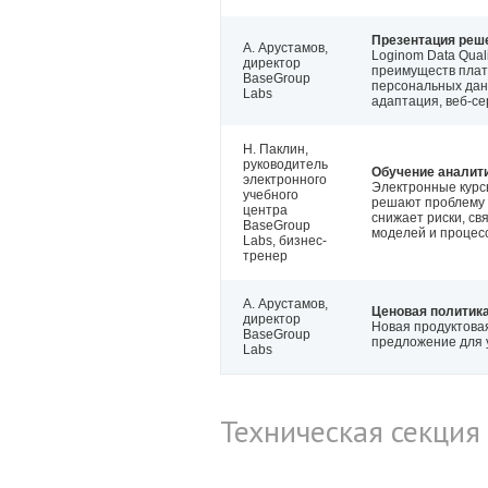
Презентация реше
А. Арустамов,
Loginom Data Qua
директор
преимуществ плат
BaseGroup
персональных дан
Labs
адаптация, веб-се
Н. Паклин,
руководитель
Обучение аналити
электронного
Электронные курс
учебного
решают проблему 
центра
снижает риски, с
BaseGroup
моделей и процес
Labs, бизнес-
тренер
А. Арустамов,
Ценовая политик
директор
Новая продуктовая
BaseGroup
предложение для 
Labs
Техническая секция