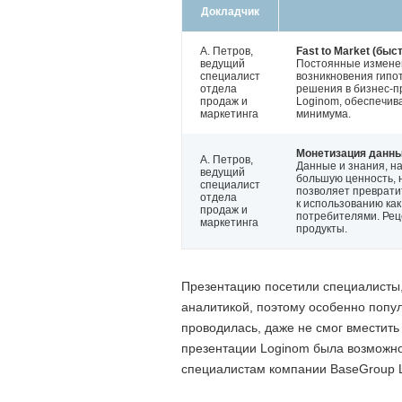
Докладчик
А. Петров,
Fast to Market (бы
ведущий
Постоянные изменен
специалист
возникновения гипо
отдела
решения в бизнес-п
продаж и
Loginom, обеспечив
маркетинга
минимума.
Монетизация данн
А. Петров,
Данные и знания, н
ведущий
большую ценность, 
специалист
позволяет превратит
отдела
к использованию как
продаж и
потребителями. Ре
маркетинга
продукты.
Презентацию посетили специалисты,
аналитикой, поэтому особенно попул
проводилась, даже не смог вместит
презентации Loginom была возможно
специалистам компании BaseGroup L