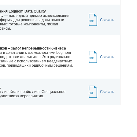
ния Loginom Data Quality
lity — наглядный пример использования
формы для решения задачи очистки
Скачать
ных: готовые компоненты, гибкая
рвисы.
ков – залог непрерывности бизнеса
ы в сочетании с возможностями Loginom
подготовки аналитиков. Это радикально
Скачать
вязанные с использованием неадекватных
сов, приводящих к ошибочным решениям.
а
 линейка и прайс-лист. Специальное
Скачать
участников мероприятия.