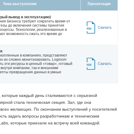
Тема выступления
Презентация
стрый вывод в эксплуатацию)
ия бизнеса требуют сократить время от
тезы до включения системы принятия
Скачать
роцессы. Технологии, реализованные в
ают возможность сжать это время до
ых
акопленные в компаниях, представляют
но их сложно монетизировать. Loginom
ь эти ресурсы в ценный «товар», готовый
Скачать
 внутри компании, так и внешними
цепты превращения данных в умные
 которые каждый день сталкиваются с серьезной
ярной стала техническая секция. Зал, где она
ь всех желающих. По окончании выступлений у посетителей
сть задать вопросы разработчикам и техническим
abs, которые приехали на встречу всей командой.