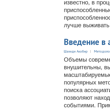
известно, в про
приспособленные
приспособленнос
лучше выживать
Введение в 
Шахиди Акобир
Методоло
Объемы совреме
внушительны, вы
масштабируемые
популярных мето
поиска ассоциат
позволяют нахо
событиями. Прим