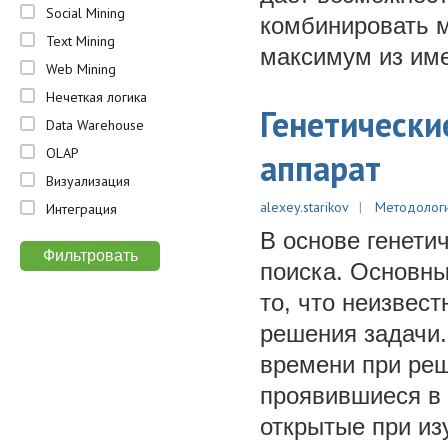
Social Mining
комбинировать 
Text Mining
максимум из им
Web Mining
Нечеткая логика
Генетически
Data Warehouse
OLAP
аппарат
Визуализация
alexey.starikov
Методолог
Интеграция
В основе генети
поиска. Основны
то, что неизвес
решения задачи.
времени при ре
проявившиеся в 
открытые при из