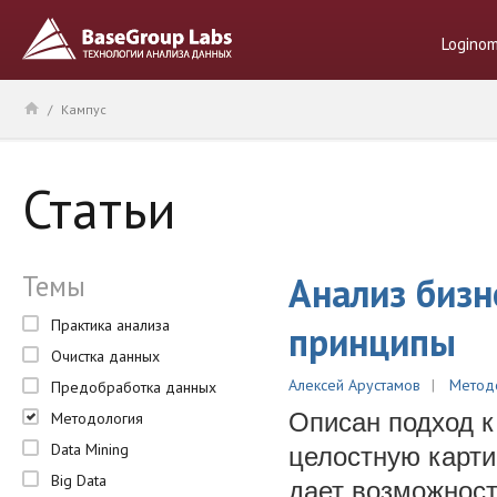
Logino
/
Кампус
Статьи
Темы
Анализ биз
Практика анализа
принципы
Очистка данных
Алексей Арустамов
Метод
Предобработка данных
Описан подход к
Методология
Data Mining
целостную карти
Big Data
дает возможност