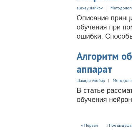
alexey.starikov
Методолог
Описание принци
обучения при по
ошибки. Способ
Алгоритм об
аппарат
Шахиди Акобир
Методоло
В статье рассма
обучения нейрон
« Первая
‹ Предыдуща