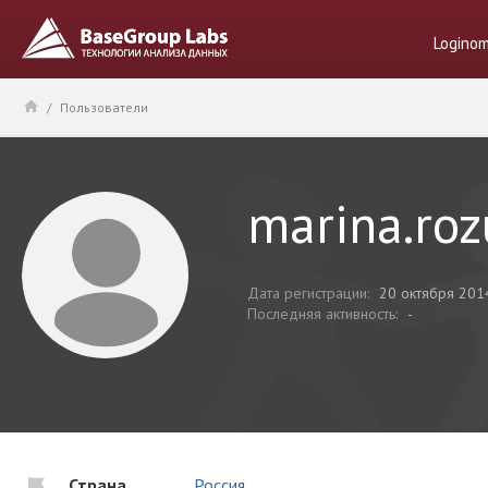
Logino
/
Пользователи
marina.ro
Дата регистрации:
20 октября 201
Последняя активность:
-
Страна
Россия