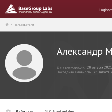
Logino
/
Пользователи
Александр 
Дата регистрации:
28 августа 2021
Последняя активность:
28 августа 
Работает
NIX, front-ed dev