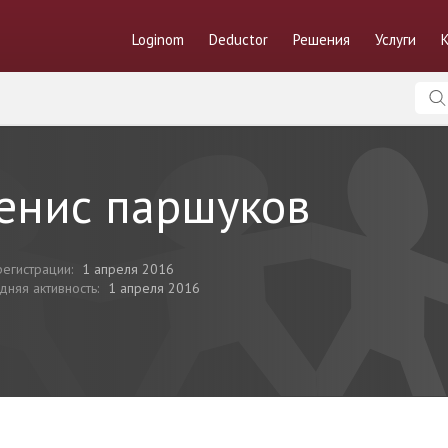
Loginom
Deductor
Решения
Услуги
енис паршуков
регистрации:
1 апреля 2016
дняя активность:
1 апреля 2016