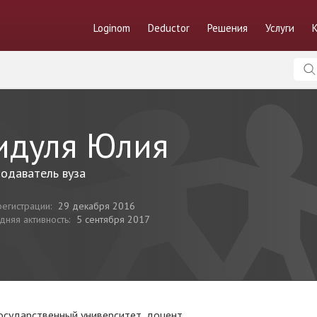
Loginom
Deductor
Решения
Услуги
идуля Юлия
одаватель вуза
регистрации:
29 декабря 2016
дняя активность:
5 сентября 2017
осударственный университет, доцент