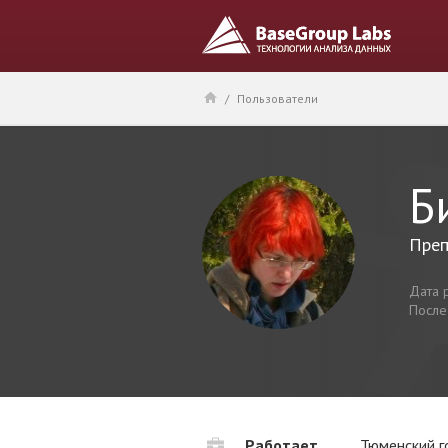
/
Пользователи
Б
Преп
Дата 
После
Работает
Тюменский г