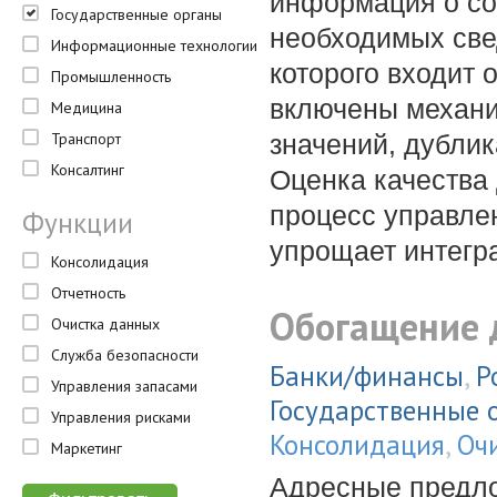
информация о со
Государственные органы
необходимых све
Информационные технологии
которого входит 
Промышленность
включены механи
Медицина
Транспорт
значений, дублик
Консалтинг
Оценка качества
процесс управле
Функции
упрощает интегр
Консолидация
Отчетность
Обогащение
Очистка данных
Служба безопасности
Банки/финансы
,
Р
Управления запасами
Государственные 
Управления рисками
Консолидация
,
Оч
Маркетинг
Адресные предло