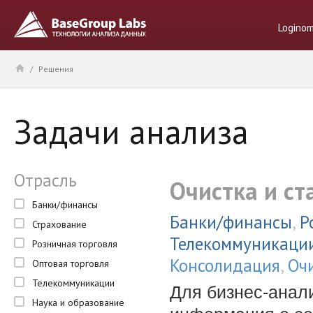
Logino
/
Решения
Задачи анализа
Отрасль
Очистка и с
Банки/финансы
Банки/финансы
,
Р
Страхование
Телекоммуникаци
Розничная торговля
Консолидация
,
Оч
Оптовая торговля
Телекоммуникации
Для бизнес-анал
Наука и образование