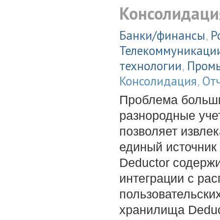
Консолидаци
Банки/финансы
,
Р
Телекоммуникаци
технологии
,
Пром
Консолидация
,
От
Проблема больши
разнородные уче
позволяет извле
единый источник
Deductor содерж
интеграции с ра
пользовательски
хранилища Deduc