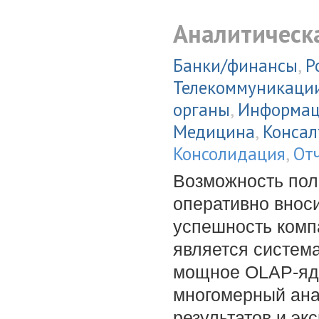
Аналитическ
Банки/финансы
,
Р
Телекоммуникаци
органы
,
Информац
Медицина
,
Консал
Консолидация
,
От
Возможность пол
оперативно внос
успешность комп
является система
мощное OLAP-ядр
многомерный ана
результатов и эк