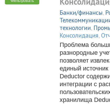
Консолидаци
Банки/финансы
,
Р
Телекоммуникаци
технологии
,
Пром
Консолидация
,
От
Проблема больши
разнородные уче
позволяет извле
единый источник
Deductor содерж
интеграции с ра
пользовательски
хранилища Deduc