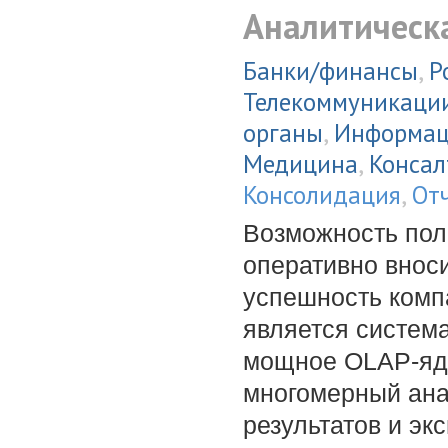
Аналитическ
Банки/финансы
,
Р
Телекоммуникаци
органы
,
Информац
Медицина
,
Консал
Консолидация
,
От
Возможность пол
оперативно внос
успешность комп
является система
мощное OLAP-ядр
многомерный ана
результатов и эк