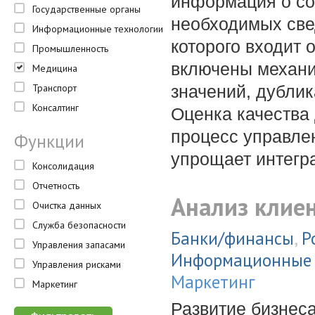
информация о со
Государственные органы
необходимых све
Информационные технологии
которого входит 
Промышленность
включены механи
Медицина
Транспорт
значений, дублик
Консалтинг
Оценка качества
процесс управле
Функции
упрощает интегр
Консолидация
Отчетность
Анализ клие
Очистка данных
Служба безопасности
Банки/финансы
,
Р
Управления запасами
Информационные 
Управления рисками
Маркетинг
Маркетинг
Развитие бизнеса