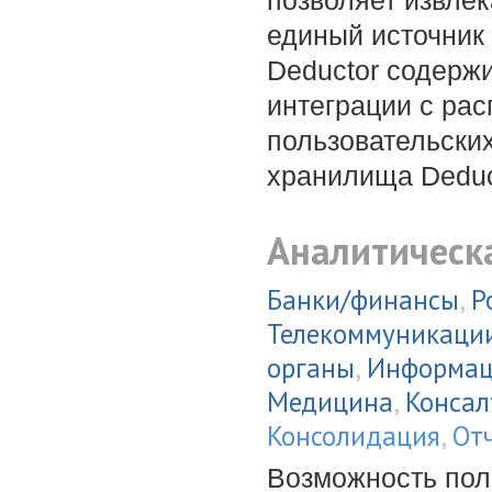
позволяет извле
единый источник
Deductor содерж
интеграции с ра
пользовательски
хранилища Deduc
Аналитическ
Банки/финансы
,
Р
Телекоммуникаци
органы
,
Информац
Медицина
,
Консал
Консолидация
,
От
Возможность пол