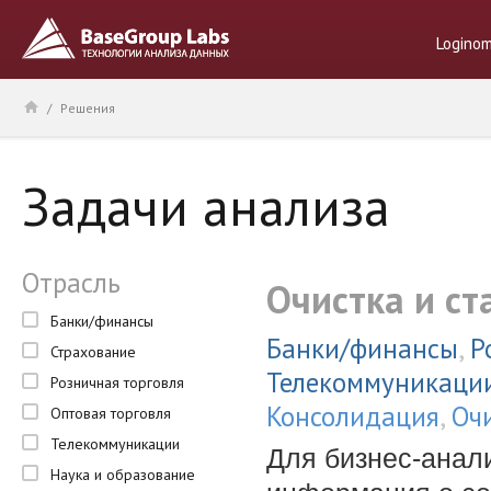
Logino
/
Решения
Задачи анализа
Отрасль
Очистка и с
Банки/финансы
Банки/финансы
,
Р
Страхование
Телекоммуникаци
Розничная торговля
Консолидация
,
Оч
Оптовая торговля
Телекоммуникации
Для бизнес-анал
Наука и образование