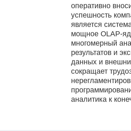
оперативно внос
успешность комп
является система
мощное OLAP-ядр
многомерный ана
результатов и эк
данных и внешни
сокращает трудоз
нерегламентирова
программировани
аналитика к коне