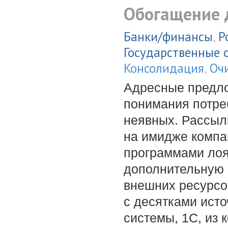
Обогащение
Банки/финансы
,
Р
Государственные 
Консолидация
,
Оч
Адресные предло
понимания потреб
неявных. Рассыл
на имидже компа
программами лоя
дополнительную 
внешних ресурсо
с десятками ист
системы, 1С, из 