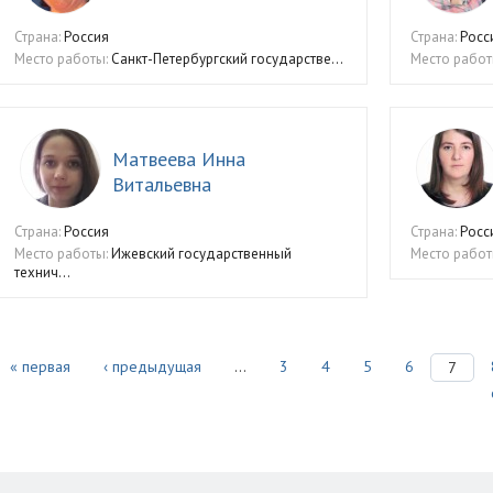
Страна:
Россия
Страна:
Росс
Место работы:
Санкт-Петербургский государстве...
Место работ
Матвеева Инна
Витальевна
Страна:
Россия
Страна:
Росс
Место работы:
Ижевский государственный
Место работ
технич...
« первая
‹ предыдущая
…
3
4
5
6
7