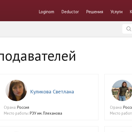
Loginom
Deductor
Решения
Услуги
подавателей
Куликова Светлана
Страна:
Россия
Страна:
Росс
Место работы:
РЭУ им. Плеханова
Место работ