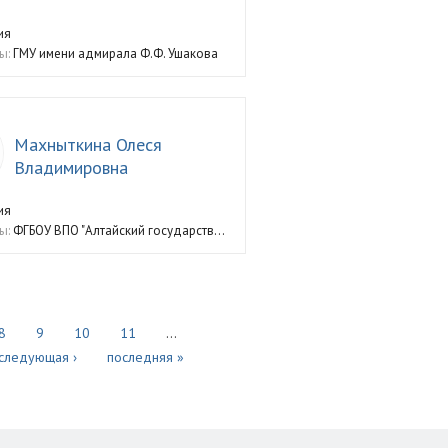
ия
ы:
ГМУ имени адмирала Ф.Ф. Ушакова
Махныткина Олеся
Владимировна
ия
ы:
ФГБОУ ВПО "Алтайский государств...
8
9
10
11
…
следующая ›
последняя »