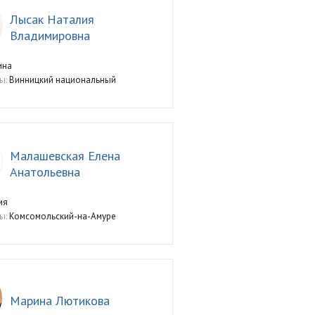
Лысак Наталия
Владимировна
ина
ы:
Винницкий национальный
Малашевская Елена
Анатольевна
ия
ы:
Комсомольский-на-Амуре
Марина Лютикова