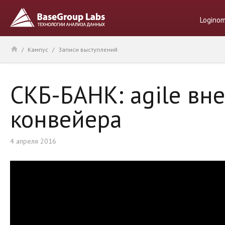
Logino
/
Кампус
/
Записи выступлений
СКБ-БАНК: agile вн
конвейера
4 апреля 2016