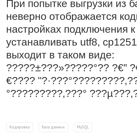
При попытке выгрузки из б
неверно отображается коди
настройках подключения к
устанавливать utf8, cp1251
выходит в таком виде:
?????±???»?????°?? ?€” ?€
€???? "?·???°?????????‚??
°?????????‚???° ???µ???‚
Кодировка
База данных
MySQL