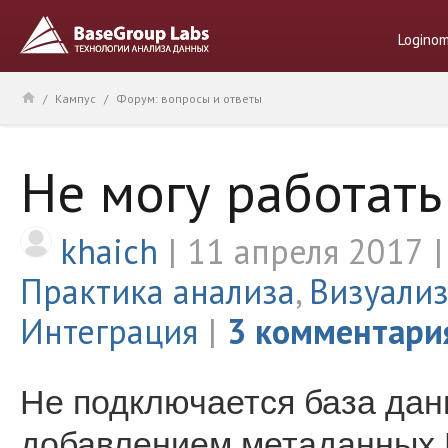
Logino
/
Кампус
/
Форум: вопросы и ответы
Не могу работать
khaich
11 апреля 2017
Практика анализа
,
Визуали
Интеграция
3 комментари
Не подключается база данн
добавлением метаданных D