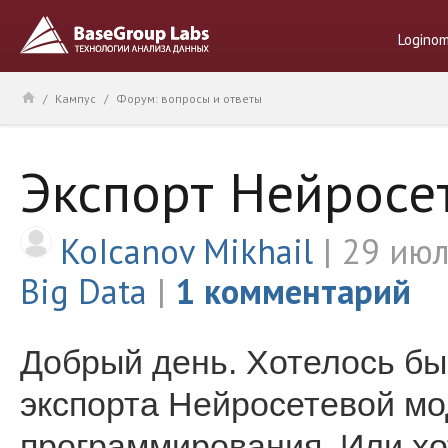
Logino
/
Кампус
/
Форум: вопросы и ответы
Экспорт Нейросе
KoIcanov Mikhail
29 июл
Big Data
1 комментарий
Добрый день. Хотелось бы
экспорта Нейросетевой мо
программирования. Или х