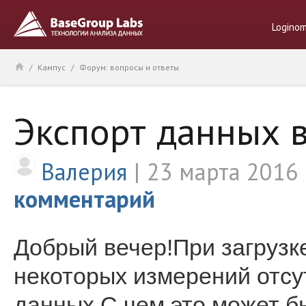
Logino
/
Кампус
/
Форум: вопросы и ответы
Экспорт данных 
Валерия
23 марта 2016
комментарий
Добрый вечер!При загрузк
некоторых измерений отсу
данных.С чем это может б