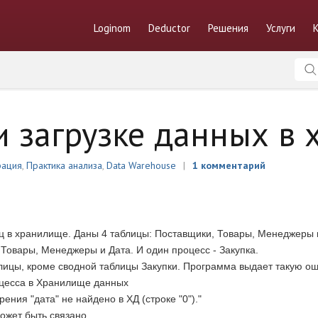
Loginom
Deductor
Решения
Услуги
 загрузке данных в
рация
,
Практика анализа
,
Data Warehouse
1 комментарий
иц в хранилище. Даны 4 таблицы: Поставщики, Товары, Менеджеры 
 Товары, Менеджеры и Дата. И один процесс - Закупка.
лицы, кроме сводной таблицы Закупки. Программа выдает такую ош
цесса в Хранилище данных
ения "дата" не найдено в ХД (строке "0")."
ожет быть связано.