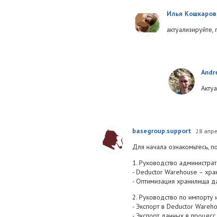
Илья Кошкаров
актуализируйте, 
Andr
Акту
basegroup.support
28 апр
Для начала ознакомьтесь, п
1. Руководство администра
- Deductor Warehouse – хра
- Оптимизация хранилища да
2. Руководство по импорту 
- Экспорт в Deductor Wareho
- Экспорт данных в процесс 