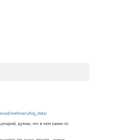
nload/webinars/big_data/
ценарий, думаю, что в нем какие-то
ешается это очень просто - нужно