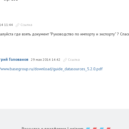
14 11:44
Ссылка
луйста где взять документ "Руководство по импорту и экспорту" ? Спас
рий Голованов
29 мая 2014 14:42
Ссылка
//www.basegroup.ru/download/guide_datasources_5.2.0.pdf
Рассылка о платформе Loginom