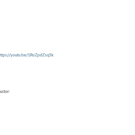
https://youtu.be/1RoZpdZsqSk
ctor: