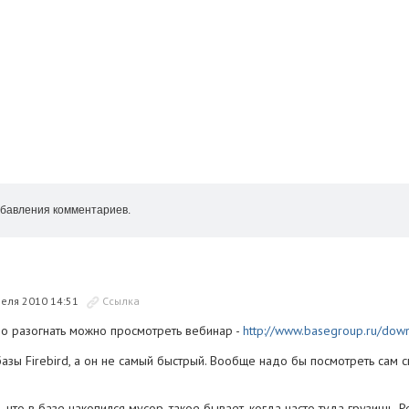
бавления комментариев.
реля 2010 14:51
Ссылка
но разогнать можно просмотреть вебинар -
http://www.basegroup.ru/dow
базы Firebird, а он не самый быстрый. Вообще надо бы посмотреть сам с
 что в базе накопился мусор, такое бывает, когда часто туда грузишь. Р