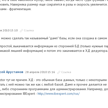
новить. Наверняка размер еще сократится в разы и скорость увеличитс
сками - фрагментация.
ля 2010 15:10
Ссылка
 можно сделать так называемый "дамп" базы, если она создана в само
простой, выкачивается информации из сторонней БД (только нужные па
 никакой лишней информации) и потом это закачивается в ХД дедуктора.
сей Арустамов
28 апреля 2010 15:16
Ссылка
ctor тут не причем. ХД - это обычная база данных, только с некоторы
ать с ней можно так же как с любой базой. Дамп и прочее делается не 
, либо сторонними программами для администрирования. Например, для 
нистрирования IBExpert -
http://www.ibexpert.com/rus/