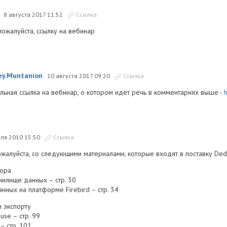
8 августа 2017 11:52
Ссылка
пожалуйста, ссылку на вебинар
ey.Muntanion
10 августа 2017 09:20
Ссылка
альная ссылка на вебинар, о котором идёт речь в комментариях выше -
еля 2010 15:50
Ссылка
ожалуйста, со следующими материалами, которые входят в поставку Dedu
тора
нилище данных – стр. 30
нных на платформе Firebird – стр. 34
и экспорту
use – стр. 99
– стр. 101