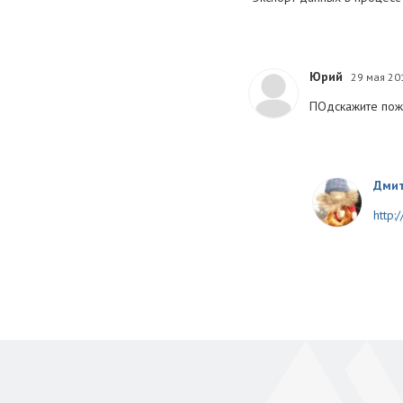
Юрий
29 мая 20
ПОдскажите пожа
Дмит
http: