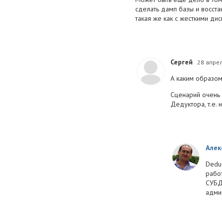
сделать дамп базы и восста
такая же как с жесткими ди
Сергей
28 апре
А каким образом
Сценарий очень 
Дедуктора, т.е.
Алек
Dedu
работ
СУБД
адми