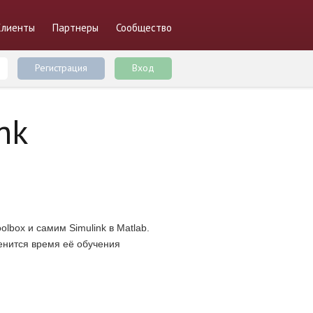
Клиенты
Партнеры
Сообщество
Регистрация
Вход
nk
lbox и самим Simulink в Matlab.
менится время её обучения