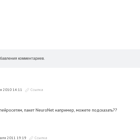
бавления комментариев.
я 2010 14:11
Ссылка
пейросетям, пакет NeuroNet например, можете подсказать??
аля 2011 19:19
Ссылка