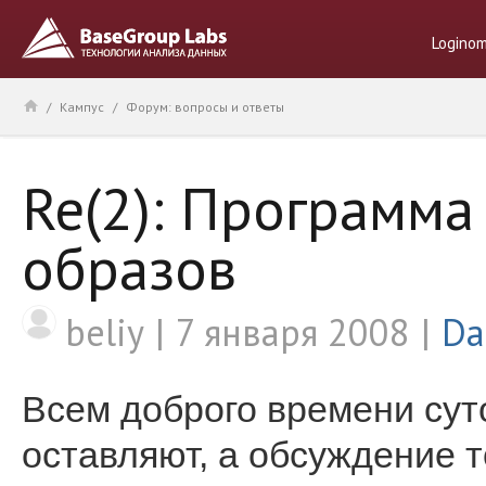
Logino
/
Кампус
/
Форум: вопросы и ответы
Re(2): Программ
образов
beliy
7 января 2008
Da
Всем доброго времени суто
оставляют, а обсуждение т