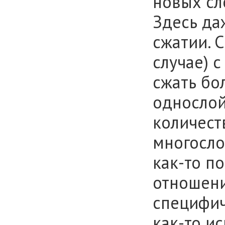
новых сл
Здесь да
сжатии. 
случае) 
сжать бо
однослой
количест
многосло
как-то п
отношени
специфич
как-то ис