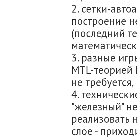
2. сетки-авто
построение н
(последний т
математическ
3. разные иг
MTL-теорией 
не требуется,
4. технически
"железный" н
реализовать 
слое - приход