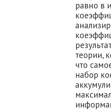
равно в 
коеэффиц
анализир
коеэффиц
результа
теории, к
что само
набор ко
аккумули
максимал
информац