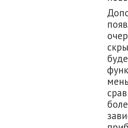
Допо
появ
очер
скры
буде
функ
мень
срав
боле
зави
приб