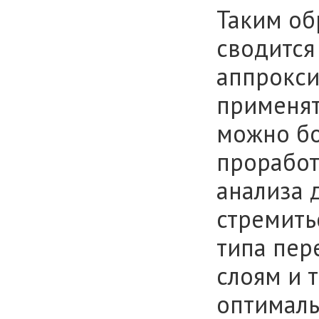
Таким об
сводится
аппрокси
применят
можно бо
проработ
анализа д
стремить
типа пер
слоям и т
оптималь