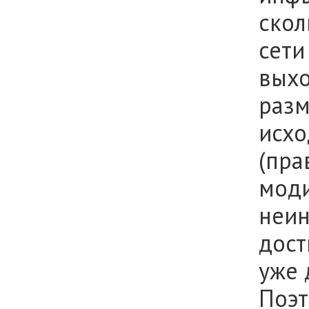
скол
сети
выхо
разм
исхо
(пра
моди
неин
дост
уже 
Поэт