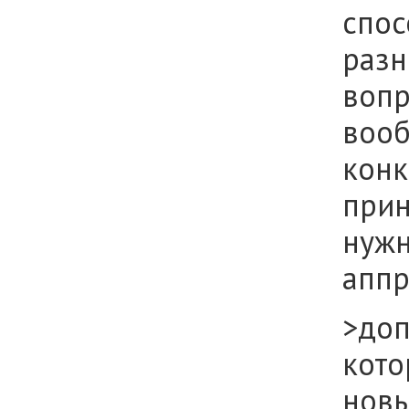
спос
разн
вопр
вооб
конк
при
нужн
аппр
>доп
кото
новы