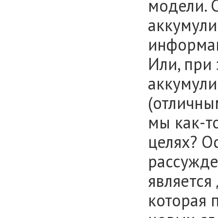
модели. 
аккумули
информац
Или, при
аккумули
(отличны
мы как-т
целях? О
рассужде
является
которая 