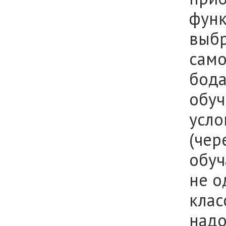
функ
выбр
само
бода
обуч
усло
(чер
обуч
не о
клас
надо