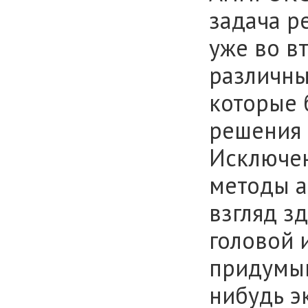
задача р
уже во в
различны
которые 
решения 
Исключен
методы а
взгляд з
головой 
придумыв
нибудь э