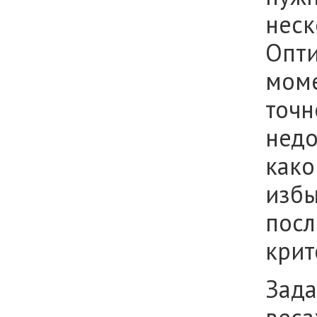
неск
Опти
моме
точн
недо
како
избы
посл
крит
Зада