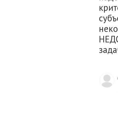
крит
субъ
неко
НЕД
зада