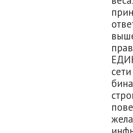
веса
прин
отве
выше
прав
ЕДИ
сети
бина
стро
пове
жела
инфы