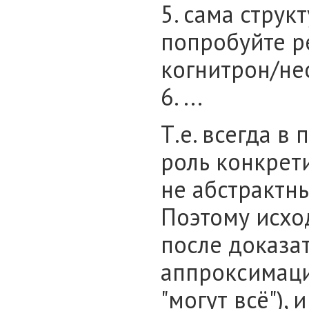
5. сама струк
попробуйте р
когнитрон/нео
6. ...
Т.е. всегда в
роль конкрет
не абстрактн
Поэтому исхо
после доказа
аппроксимаци
"могут всё"),