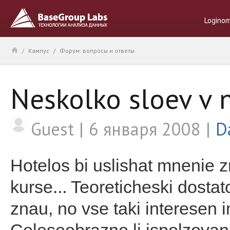
Logino
/
Кампус
/
Форум: вопросы и ответы
Neskolko sloev v n
Guest
6 января 2008
D
Hotelos bi uslishat mnenie z
kurse... Teoreticheski dostat
znau, no vse taki interesen i