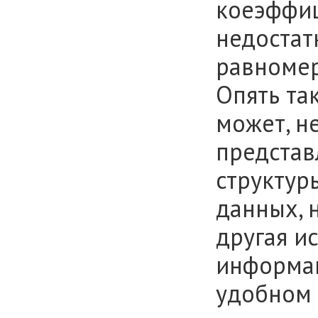
коеэффиц
недостатк
равномер
Опять та
может, н
представ
структур
данных, 
другая и
информац
удобном 