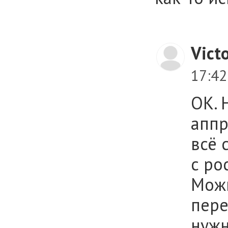
Vict
17:4
ОК. 
аппр
всё 
с ро
Можн
пере
нужн