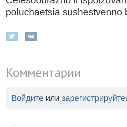
Celesoobrazno li ispolzovani
poluchaetsia sushestvenno b
Комментарии
Войдите
или
зарегистрируйте