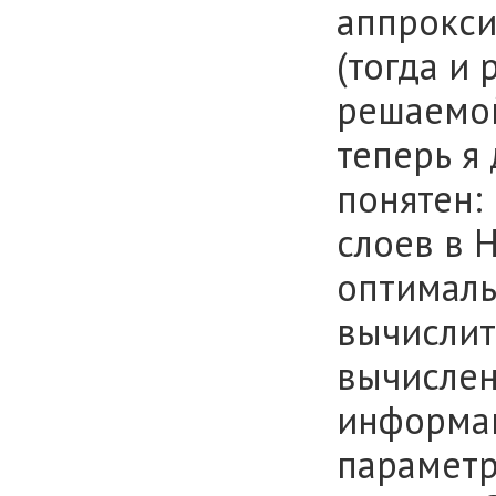
аппрокси
(тогда и
решаемой
теперь я
понятен:
слоев в 
оптималь
вычислит
вычислен
информац
параметр