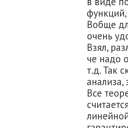
в виде п
функций, с
Вобще дл
очень уд
Взял, раз
че надо о
т.д. Так 
анализа,
Все теор
считаетс
линейной
гарантир