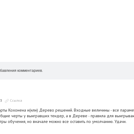
бавления комментариев.
03
Ссылка
рты Кохонена и(или) Дерево решений. Входные величины - все параметр
и общие черты у выигравших тендер, а в Дереве - правила для выигры
ры обучения, но вначале можно все оставить по умолчанию. Удачи.