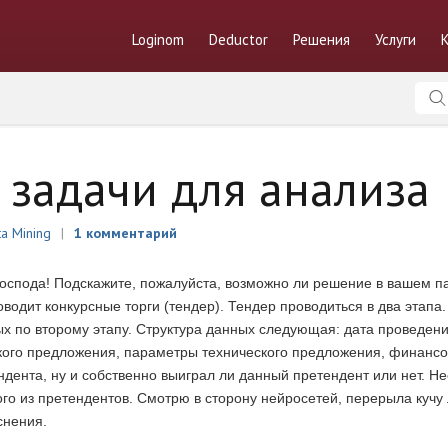
Loginom
Deductor
Решения
Услуги
 задачи для анализа
ta Mining
1 комментарий
господа! Подскажите, пожалуйста, возможно ли решение в вашем п
водит конкурсные торги (тендер). Тендер проводиться в два этапа.
ых по второму этапу. Структура данных следующая: дата проведен
ого предложения, параметры технического предложения, финансо
дента, ну и собственно выиграл ли данный претендент или нет. Н
о из претендентов. Смотрю в сторону нейросетей, перерыла кучу 
снения.