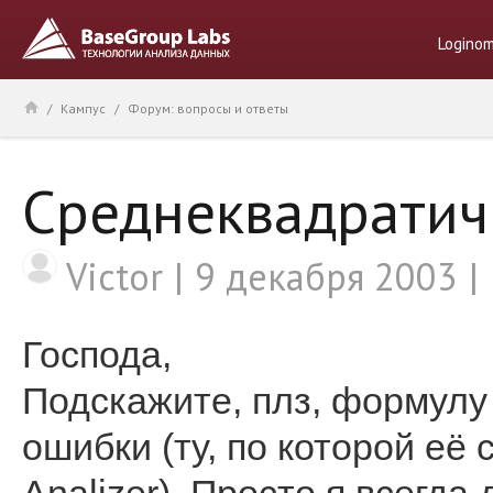
Logino
/
Кампус
/
Форум: вопросы и ответы
Среднеквадратич
Victor
9 декабря 2003
Господа,
Подскажите, плз, формулу
ошибки (ту, по которой её