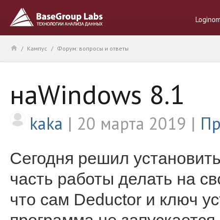
Logino
/
Кампус
/
Форум: вопросы и ответы
наWindows 8.1
kaka
20 марта 2019
Пр
Сегодня решил установить
часть работы делать на с
что сам Deductor и ключ у