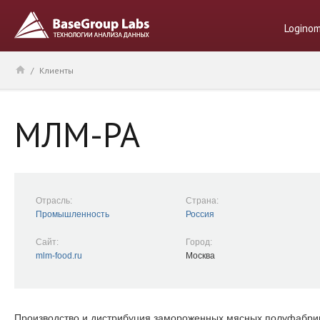
Logino
/
Клиенты
МЛМ-РА
Отрасль:
Страна:
Промышленность
Россия
Сайт:
Город:
mlm-food.ru
Москва
Производство и дистрибуция замороженных мясных полуфабрик