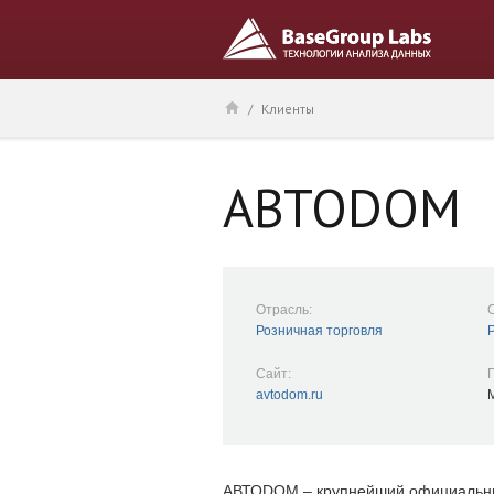
/
Клиенты
АВТОDОМ
Отрасль:
Розничная торговля
Сайт:
avtodom.ru
АВТОDОМ – крупнейший официальны