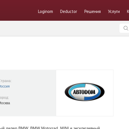
Loginom
Deductor
Решения
Услуги
Страна:
Россия
Город:
Москва
й дилер BMW, BMW Motorrad, MINI и эксклюзивный